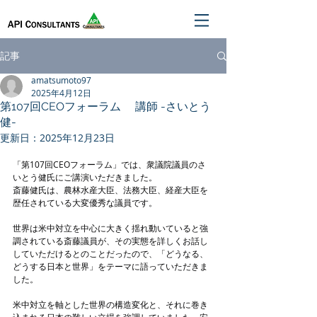
記事
amatsumoto97
2025年4月12日
第107回CEOフォーラム 講師 -さいとう
健-
更新日：
2025年12月23日
「第107回CEOフォーラム」では、衆議院議員のさ
いとう健氏にご講演いただきました。
斎藤健氏は、農林水産大臣、法務大臣、経産大臣を
歴任されている大変優秀な議員です。
世界は米中対立を中心に大きく揺れ動いていると強
調されている斎藤議員が、その実態を詳しくお話し
していただけるとのことだったので、「どうなる、
どうする日本と世界」をテーマに語っていただきま
した。
米中対立を軸とした世界の構造変化と、それに巻き