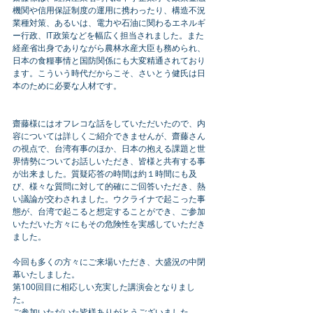
機関や信用保証制度の運用に携わったり、構造不況
業種対策、あるいは、電力や石油に関わるエネルギ
ー行政、IT政策などを幅広く担当されました。また
経産省出身でありながら農林水産大臣も務められ、
日本の食糧事情と国防関係にも大変精通されており
ます。こういう時代だからこそ、さいとう健氏は日
本のために必要な人材です。
齋藤様にはオフレコな話をしていただいたので、内
容については詳しくご紹介できませんが、齋藤さん
の視点で、台湾有事のほか、日本の抱える課題と世
界情勢についてお話しいただき、皆様と共有する事
が出来ました。質疑応答の時間は約１時間にも及
び、様々な質問に対して的確にご回答いただき、熱
い議論が交わされました。ウクライナで起こった事
態が、台湾で起こると想定することができ、ご参加
いただいた方々にもその危険性を実感していただき
ました。
今回も多くの方々にご来場いただき、大盛況の中閉
幕いたしました。
第100回目に相応しい充実した講演会となりまし
た。
ご参加いただいた皆様ありがとうございました。