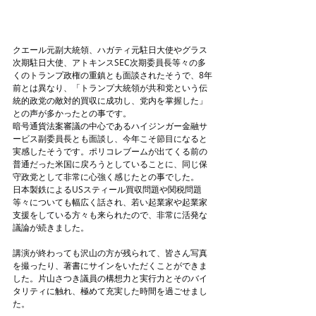
クエール元副大統領、ハガティ元駐日大使やグラス
次期駐日大使、アトキンスSEC次期委員長等々の多
くのトランプ政権の重鎮とも面談されたそうで、8年
前とは異なり、「トランプ大統領が共和党という伝
統的政党の敵対的買収に成功し、党内を掌握した」
との声が多かったとの事です。
暗号通貨法案審議の中心であるハイジンガー金融サ
ービス副委員長とも面談し、今年こそ節目になると
実感したそうです。ポリコレブームが出てくる前の
普通だった米国に戻ろうとしていることに、同じ保
守政党として非常に心強く感じたとの事でした。
日本製鉄によるUSスティール買収問題や関税問題
等々についても幅広く話され、若い起業家や起業家
支援をしている方々も来られたので、非常に活発な
議論が続きました。
講演が終わっても沢山の方が残られて、皆さん写真
を撮ったり、著書にサインをいただくことができま
した。片山さつき議員の構想力と実行力とそのバイ
タリティに触れ、極めて充実した時間を過ごせまし
た。